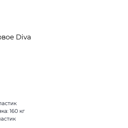
овое Diva
ластик
а: 160 кг
ластик