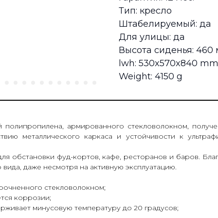
Тип: кресло
Штабелируемый: да
Для улицы: да
Высота сиденья: 460
lwh: 530x570x840 m
Weight: 4150 g
й полипропилена, армированного стекловолокном, получ
твию металлического каркаса и устойчивости к ультраф
для обстановки фуд-кортов, кафе, ресторанов и баров. Бл
 вида, даже несмотря на активную эксплуатацию.
прочненного стекловолокном;
ется коррозии;
ерживает минусовую температуру до 20 градусов;