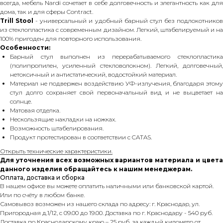
всегда, мебель Nardi сочетает в себе долговечность и элегантность как для
дома, так и для сферы Contract.
Trill Stool
- универсальный и удобный барный стул без подлокотнико
из стеклопластика с современным дизайном. Легкий, штабелируемый и на
100% пригоден для повторного использования.
Особенности:
Барный стул выполнен из перерабатываемого стеклопластика
(полипропилен, усиленный стекловолокном). Легкий, долговечный,
нетоксичный и антистатический, водостойкий материал.
Материал не подвержен воздействию УФ-излучения, благодаря этому
стул долго сохраняет свой первоначальный вид и не выцветает на
солнце.
Матовая отделка.
Нескользящие накладки на ножках.
Возможность штабелирования.
Продукт протестирован в соответствии с CATAS.
Открыть технические характеристики.
Для уточнения всех возможных вариантов материала и цвета
данного изделия обращайтесь к нашим менеджерам.
Оплата, доставка и сборка
В нашем офисе вы можете оплатить наличными или банковской картой.
Или по счёту в любом банке.
Самовывоз возможен из нашего склада по адресу: г. Краснодар, ул.
Пригородная д.1/12, с 09.00 до 19.00. Доставка по г. Краснодару - 540 руб.
Доставка по Краснодарскому краю – 25 руб. за каждый километр от