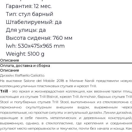
Гарантия: 12 мес.
Тип: стул барный
Штабелируемый: да
Для улицы: да
Высота сиденья: 760 мм
lwh: 530x475x965 mm
Weight: 5100 g
Описание
Оплата, доставка и сборка
Описание
Дизайн: Raffaello Galiotto.
На выставке Salone del Mobile 2018 в Милане Nardi представили новую
коллекцию уличных пластиковых стульев и кресел Trill.
Trill
- это яркая и жизнерадостная коллекция, как весенние трели птиц
состоящая из стульев Trill Bistrot, кресел Trill Armchair, барных стульев Trill
Stool и полубарных стульев Trill Stool, выполненных из стекловолокна с
гармонично скульптурным внешним видом, выраженным через
поразительные, но простые силуэты и актуальный дизайн. Линии дизайна,
хранящие в себе память металлических и деревянных конструкций,
выраженную, однако, в стеклопластике, где крепления и соединения
уступают место непрерывности и текучести, почти без начала и конца. Как