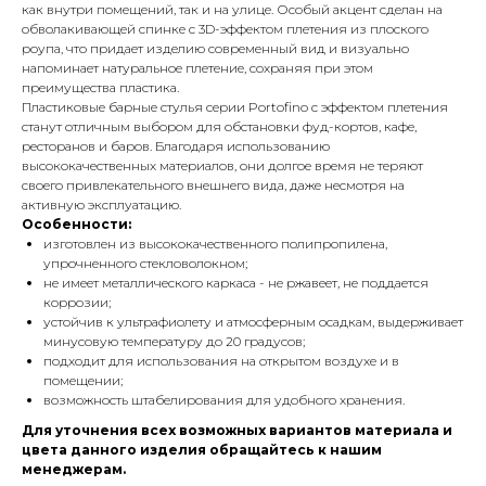
как внутри помещений, так и на улице. Особый акцент сделан на
обволакивающей спинке с 3D-эффектом плетения из плоского
роупа, что придает изделию современный вид и визуально
напоминает натуральное плетение, сохраняя при этом
преимущества пластика.
Пластиковые барные стулья серии Portofino с эффектом плетения
станут отличным выбором для обстановки фуд-кортов, кафе,
ресторанов и баров. Благодаря использованию
высококачественных материалов, они долгое время не теряют
своего привлекательного внешнего вида, даже несмотря на
активную эксплуатацию.
Особенности:
изготовлен из высококачественного полипропилена,
упрочненного стекловолокном;
не имеет металлического каркаса - не ржавеет, не поддается
коррозии;
устойчив к ультрафиолету и атмосферным осадкам, выдерживает
минусовую температуру до 20 градусов;
подходит для использования на открытом воздухе и в
помещении;
возможность штабелирования для удобного хранения.
Для уточнения всех возможных вариантов материала и
цвета данного изделия обращайтесь к нашим
менеджерам.