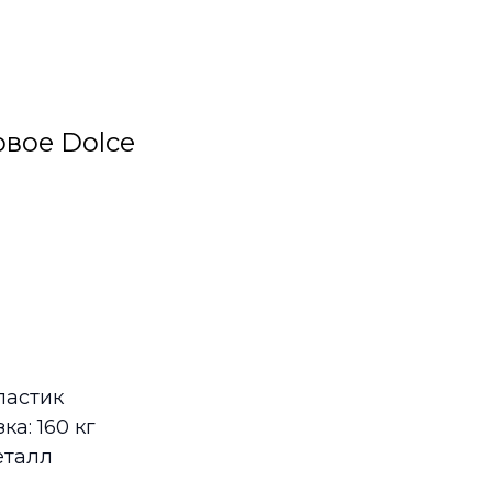
овое Dolce
ластик
а: 160 кг
еталл