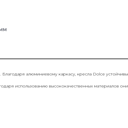
 мм
m
 Благодаря алюминиевому каркасу, кресла Dolce устойчив
агодаря использованию высококачественных материалов они