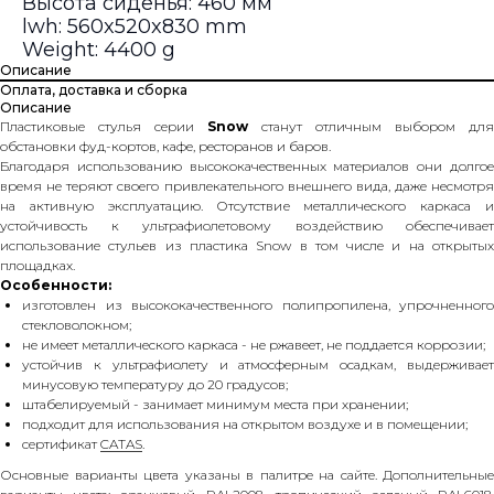
Высота сиденья: 460 мм
lwh: 560x520x830 mm
Weight: 4400 g
Описание
Оплата, доставка и сборка
Описание
Пластиковые стулья серии
Snow
станут отличным выбором для
обстановки фуд-кортов, кафе, ресторанов и баров.
Благодаря использованию высококачественных материалов они долгое
время не теряют своего привлекательного внешнего вида, даже несмотря
на активную эксплуатацию. Отсутствие металлического каркаса и
устойчивость к ультрафиолетовому воздействию обеспечивает
использование стульев из пластика Snow в том числе и на открытых
площадках.
Особенности:
изготовлен из высококачественного полипропилена, упрочненного
стекловолокном;
не имеет металлического каркаса - не ржавеет, не поддается коррозии;
устойчив к ультрафиолету и атмосферным осадкам, выдерживает
минусовую температуру до 20 градусов;
штабелируемый - занимает минимум места при хранении;
подходит для использования на открытом воздухе и в помещении;
сертификат
CATAS
.
Основные варианты цвета указаны в палитре на сайте. Дополнительные