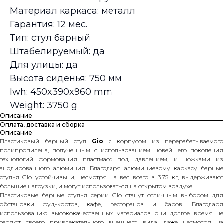
Материал каркаса: металл
Гарантия: 12 мес.
Тип: стул барный
Штабелируемый: да
Для улицы: да
Высота сиденья: 750 мм
lwh: 450x390x960 mm
Weight: 3750 g
Описание
Оплата, доставка и сборка
Описание
Пластиковый барный стул
Gio
с корпусом из перерабатываемого
полипропилена, полученным с использованием новейшего поколения
технологий формования пластмасс под давлением, и ножками из
анодированного алюминия. Благодаря алюминиевому каркасу барные
стулья Gio устойчивы и, несмотря на вес всего в 3.75 кг, выдерживают
большие нагрузки, и могут использоваться на открытом воздухе.
Пластиковые барные стулья серии Gio станут отличным выбором для
обстановки фуд-кортов, кафе, ресторанов и баров. Благодаря
использованию высококачественных материалов они долгое время не
теряют своего привлекательного внешнего вида, даже несмотря на