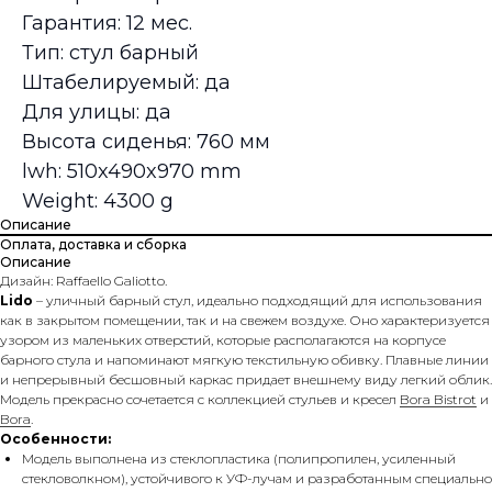
Гарантия: 12 мес.
Тип: стул барный
Штабелируемый: да
Для улицы: да
Высота сиденья: 760 мм
lwh: 510x490x970 mm
Weight: 4300 g
Описание
Оплата, доставка и сборка
Описание
Дизайн: Raffaello Galiotto.
Lido
– уличный барный стул, идеально подходящий для использования
как в закрытом помещении, так и на свежем воздухе. Оно характеризуется
узором из маленьких отверстий, которые располагаются на корпусе
барного стула и напоминают мягкую текстильную обивку. Плавные линии
и непрерывный бесшовный каркас придает внешнему виду легкий облик.
Модель прекрасно сочетается с коллекцией стульев и кресел
Bora Bistrot
и
Bora
.
Особенности:
Модель выполнена из стеклопластика (полипропилен, усиленный
стекловолкном), устойчивого к УФ-лучам и разработанным специально