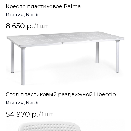
Оставьте заявку
Кресло пластиковое Palma
Италия, Nardi
Имя
8 650
р.
/
1 шт
+7(000)000-0000
Согласие на обработку
персональных данных
Отправить
Стол пластиковый раздвижной Libeccio
Италия, Nardi
54 970
р.
/
1 шт
КАТАЛОГ