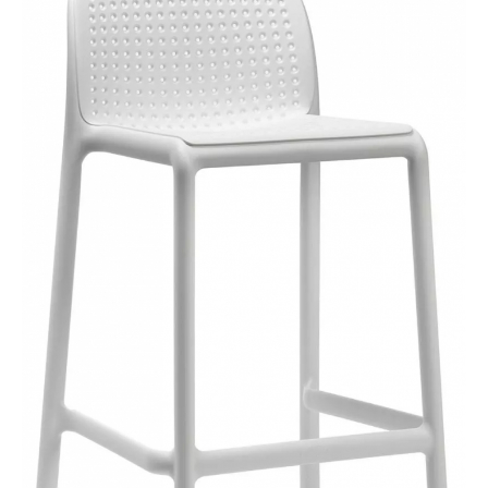
ФАБРИКИ
КОНТАКТЫ
8 (800) 222-43-70
ПН-СБ: с 09:00 до 17:00
dizayndvor@mail.ru
г. Краснодар, ул. Пригородная, д. 1/12
Данный сайт носит исключительно
информационный характер и не является
публичной офертой.
политика конфиденциальности