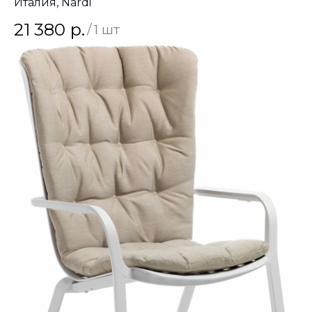
Италия, Nardi
21 380
р.
/
1 шт