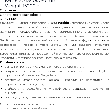
lwh: 800x1340x750 mm
Weight: 15000 g
Описание
Оплата, доставка и сборка
Описание
Двухместный диван с подлокотниками
Pacific
изготовлен из устойчивог
к атмосферным воздействиям, защищенного от ультрафиолетового
излучения погодостойкого пластика, армированного стекловолокном,
который выдерживает дожди и палящее солнце, благодаря чему диван
Pacific является отличным выбором для обстановки фуд-кортов, кафе,
ресторанов и баров, а также домашнего или садового открытого
пространства. Используемая для покрытия ткань Batyline от компании
Sergе Ferrari отличается повышенной стойкостью и светопереносимостью,
что увеличивает продолжительность срока ее службы.
Особенности:
выполнен из пластика, укрепленного стекловолокном;
покрытие сиденья и спинки выполнено из ткани Batyline
французской компании Sergе Ferrari;
отсутствие металлического каркаса - изделие не развалится, не
заржавеет и не распадется;
стойкость к воздействию ультрафиолета защищает изделие от
выцветания;
подходит для домашнего и коммерческого использования.
Открыть технические характеристики
.
Открыть инструкцию по сборке
.