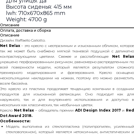
Для улицы: да
Высота сиденья: 415 мм
lwh: 710x670x865 mm
Weight: 4700 g
Описание
Оплата, доставка и сборка
Описание
Дизайн: Raffaello Galiotto.
Net Relax
– это кресло с неотразимым и изысканным обликом, которо
так же может быть снабжено мягкой тканевой подушкой с деликатно
контрастирующими цветами. Свежее и расслабляющее
Net Rela
украшено перфорированным рисунком, равномерно распределенным по
всей поверхности модели, который является результатом сложного
трехмерного моделирования и фрезерования. Кресло оснащено
нескользящими накладками на ножках, поэтому его можно разместить
возле бассейна.
Это кресло из пластика продолжает тенденцию компании в создании
продуктов для изысканной релаксации. Оно подходит как для
наружного, так и для внутреннего использования и доступно в
нескольких как классических, так необычных цветах.
Кресло
Net Relax
– обладатель премии
ADI Design Index 2017
и
Re
Dot Award 2018.
Особенности:
Модель выполнена из стеклопластика (полипропилен, усиленный
стекловолокном), который является нетоксичным, антистатическим и