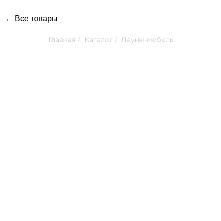
← Все товары
Главная
/
Каталог
/
Лаунж-мебель