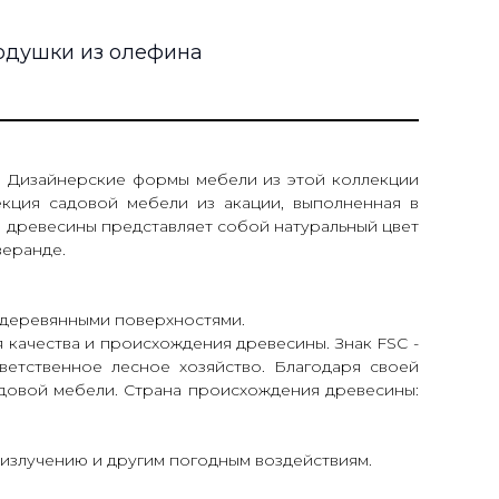
одушки из олефина
е. Дизайнерские формы мебели из этой коллекции
екция садовой мебели из акации, выполненная в
й древесины представляет собой натуральный цвет
веранде.
с деревянными поверхностями.
ия качества и происхождения древесины. Знак FSC -
ветственное лесное хозяйство. Благодаря своей
адовой мебели. Страна происхождения древесины:
-излучению и другим погодным воздействиям.