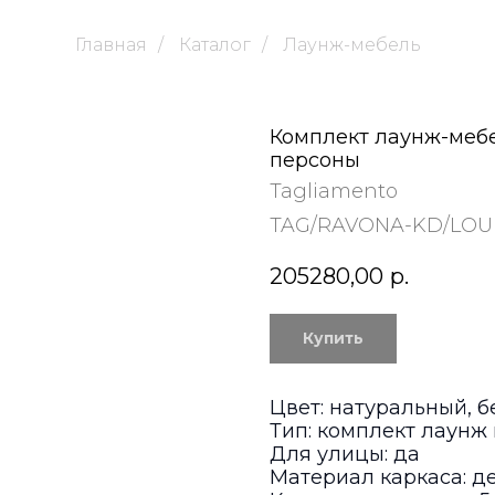
Главная
/
Каталог
/
Лаунж-мебель
Комплект лаунж-мебе
персоны
Tagliamento
TAG/RAVONA-KD/LO
205280,00
р.
Купить
Цвет: натуральный, 
Тип: комплект лаунж
Для улицы: да
Материал каркаса: д