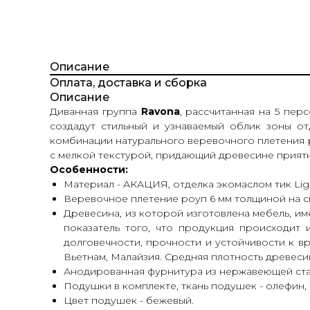
Описание
Оплата, доставка и сборка
Описание
Диванная группа
Ravona
, рассчитанная на 5 пе
создадут стильный и узнаваемый облик зоны от
комбинации натурального веревочного плетения р
с мелкой текстурой, придающий древесине приятны
Особенности:
Материал - АКАЦИЯ, отделка экомаслом тик Ligh
Веревочное плетение роуп 6 мм толщиной на сп
Древесина, из которой изготовлена мебель, име
показатель того, что продукция происходит 
долговечности, прочности и устойчивости к в
Вьетнам, Малайзия. Средняя плотность древесин
Анодированная фурнитура из нержавеющей ста
Подушки в комплекте, ткань подушек - олефин,
Цвет подушек - бежевый.