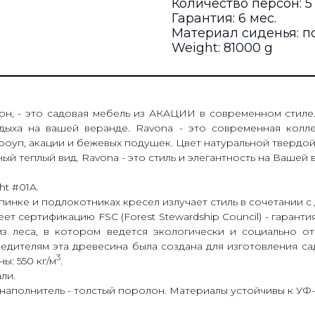
Количество персон: 5
Гарантия: 6 мес.
Материал сиденья: п
Weight: 81000 g
рсон, - это садовая мебель из АКАЦИИ в современном стил
дыха на вашей веранде. Ravona - это современная колл
оуп, акации и бежевых подушек. Цвет натуральной твердо
й теплый вид. Ravona - это стиль и элегантность на Вашей 
t #01A.
инке и подлокотниках кресел излучает стиль в сочетании 
ет сертификацию FSC (Forest Stewardship Council) - гарант
из леса, в котором ведется экологически и социально от
редителям эта древесина была создана для изготовления с
3
ы: 550 кг/м
.
ли.
 наполнитель - толстый поролон. Материалы устойчивы к УФ