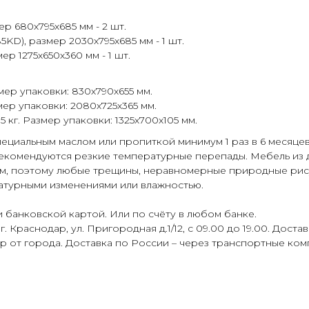
р 680х795х685 мм - 2 шт.
KD), размер 2030х795х685 мм - 1 шт.
р 1275х650х360 мм - 1 шт.
азмер упаковки: 830х790х655 мм.
азмер упаковки: 2080х725х365 мм.
7.5 кг. Размер упаковки: 1325х700х105 мм.
ециальным маслом или пропиткой минимум 1 раз в 6 месяцев
рекомендуются резкие температурные перепады. Мебель из 
м, поэтому любые трещины, неравномерные природные рисун
атурными изменениями или влажностью.
 банковской картой. Или по счёту в любом банке.
 Краснодар, ул. Пригородная д.1/12, с 09.00 до 19.00. Достав
р от города. Доставка по России – через транспортные ком