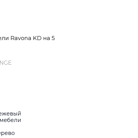
ли Ravona KD на 5
UNGE
бежевый
 мебели
ерево