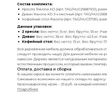
Состав комплекта:
Кресло Ravona KD (Арт. TAG/HUC25687KD), разме
Диван Ravona KD 3-х местный (Арт. TAG/HUC25685
Кофейный стол Ravona (Арт. TAG/HUC37159), разме
Данные упаковки:
2 кресла:
Вес нетто: 15 кг. Вес брутто: 35 кг. Р
Диван:
Вес нетто: 36 кг. Вес брутто: 42.5 кг. Р
Кофейный стол:
Вес нетто: 15 кг. Вес брутто: 1
Вся деревянная мебель должна обрабатываться сп
следует проводить чаще). Для данной мебели не 
навесом. Дерево является натуральным материало
естественным процессом, который вызван темпер
Оплата, доставка и сборка
В нашем офисе вы можете оплатить наличными или
Самовывоз возможен из нашего склада по адресу: г.
Краснодарскому краю – 25 руб. за каждый километ
Подробнее