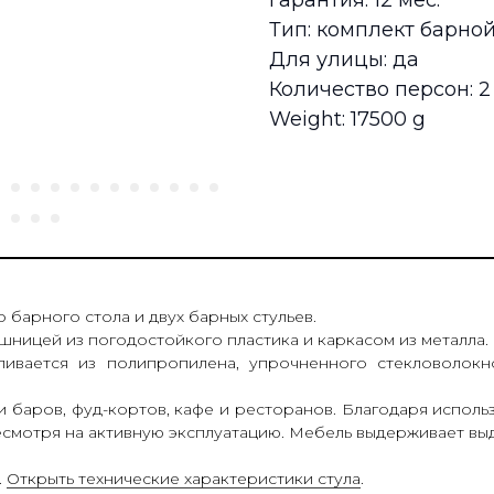
Гарантия: 12 мес.
Тип: комплект барно
Для улицы: да
Количество персон: 2
Weight: 17500 g
о барного стола и двух барных стульев.
шницей из погодостойкого пластика и каркасом из металла.
ливается из полипропилена, упрочненного стекловолок
и баров, фуд-кортов, кафе и ресторанов. Благодаря испол
есмотря на активную эксплуатацию. Мебель выдерживает вы
.
Открыть технические характеристики стула
.