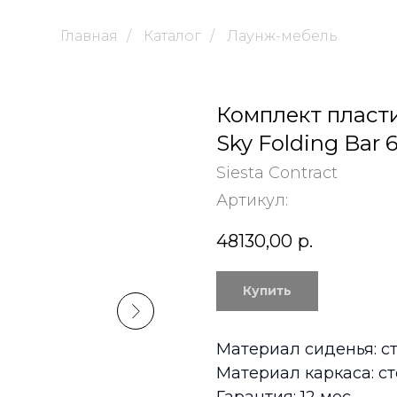
Главная
/
Каталог
/
Лаунж-мебель
Комплект пласт
Sky Folding Bar 6
Siesta Contract
Артикул:
48130,00
р.
Купить
Материал сиденья: с
Материал каркаса: ст