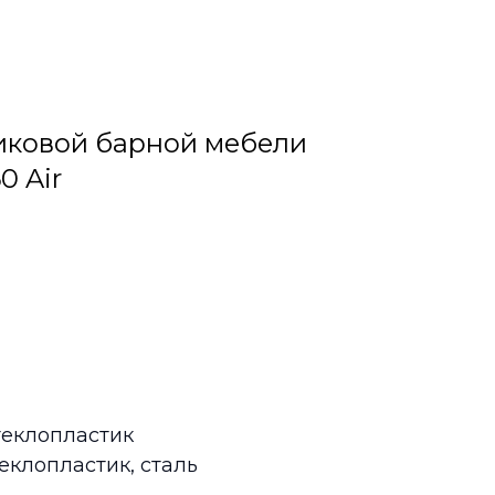
иковой барной мебели
0 Air
теклопластик
еклопластик, сталь