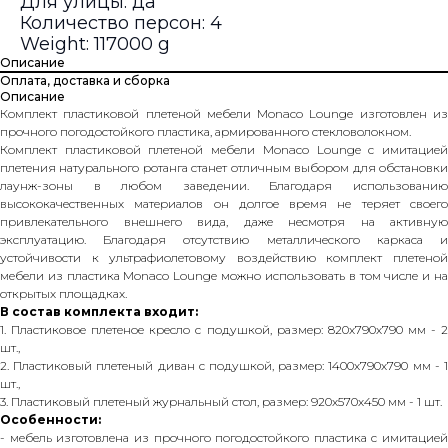
Для улицы: да
Количество персон: 4
Weight: 117000 g
Описание
Оплата, доставка и сборка
Описание
Комплект пластиковой плетеной мебели Monaco Lounge изготовлен из
прочного погодостойкого пластика, армированного стекловолокном.
Комплект пластиковой плетеной мебели Monaco Lounge с имитацией
плетения натурального ротанга станет отличным выбором для обстановки
лаунж-зоны в любом заведении. Благодаря использованию
высококачественных материалов он долгое время не теряет своего
привлекательного внешнего вида, даже несмотря на активную
эксплуатацию. Благодаря отсутствию металлического каркаса и
устойчивости к ультрафиолетовому воздействию комплект плетеной
мебели из пластика Monaco Lounge можно использовать в том числе и на
открытых площадках.
В состав комплекта входит:
1. Пластиковое плетеное кресло с подушкой, размер: 820х790х790 мм - 2
шт.,
2. Пластиковый плетеный диван с подушкой, размер: 1400х790х790 мм - 1
шт.,
3. Пластиковый плетеный журнальный стол, размер: 920х570х450 мм - 1 шт.
Особенности:
- мебель изготовлена из прочного погодостойкого пластика с имитацией