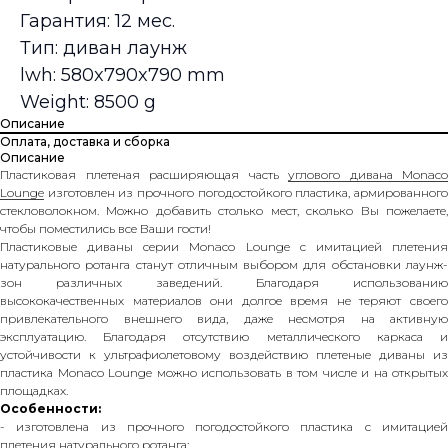
Гарантия: 12 мес.
Тип: диван лаунж
lwh: 580x790x790 mm
Weight: 8500 g
Описание
Оплата, доставка и сборка
Описание
Пластиковая плетеная расширяющая часть
углового дивана Monaco
Lounge
изготовлен из прочного погодостойкого пластика, армированного
стекловолокном. Можно добавить столько мест, сколько Вы пожелаете,
чтобы поместились все Ваши гости!
Пластиковые диваны серии Monaco Lounge с имитацией плетения
натурального ротанга станут отличным выбором для обстановки лаунж-
зон различных заведений. Благодаря использованию
высококачественных материалов они долгое время не теряют своего
привлекательного внешнего вида, даже несмотря на активную
эксплуатацию. Благодаря отсутствию металлического каркаса и
устойчивости к ультрафиолетовому воздействию плетеные диваны из
пластика Monaco Lounge можно использовать в том числе и на открытых
площадках.
Особенности:
- изготовлена из прочного погодостойкого пластика с имитацией
плетения натурального ротанга;