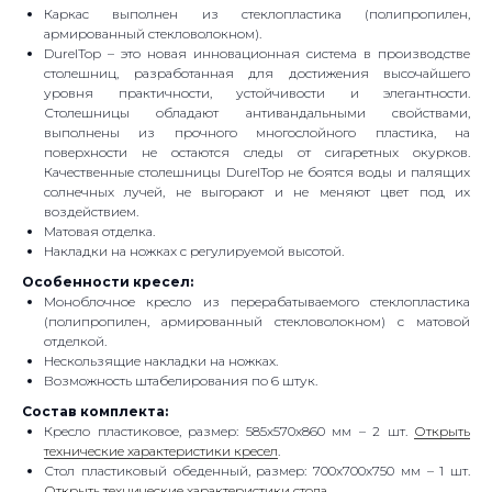
Каркас выполнен из стеклопластика (полипропилен,
армированный стекловолокном).
DurelTop – это новая инновационная система в производстве
столешниц, разработанная для достижения высочайшего
уровня практичности, устойчивости и элегантности.
Столешницы обладают антивандальными свойствами,
выполнены из прочного многослойного пластика, на
поверхности не остаются следы от сигаретных окурков.
Качественные столешницы DurelTop не боятся воды и палящих
солнечных лучей, не выгорают и не меняют цвет под их
воздействием.
Матовая отделка.
Накладки на ножках с регулируемой высотой.
Особенности кресел:
Моноблочное кресло из перерабатываемого стеклопластика
(полипропилен, армированный стекловолокном) с матовой
отделкой.
Нескользящие накладки на ножках.
Возможность штабелирования по 6 штук.
Состав комплекта:
Кресло пластиковое, размер: 585х570х860 мм – 2 шт.
Открыть
технические характеристики кресел
.
Стол пластиковый обеденный, размер: 700х700х750 мм – 1 шт.
Открыть технические характеристики стола.