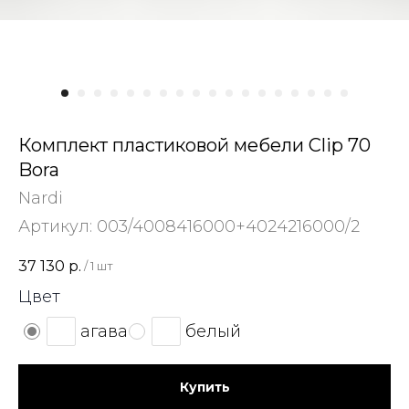
Комплект пластиковой мебели Clip 70
Bora
Nardi
Артикул:
003/4008416000+4024216000/2
37 130
р.
/
1 шт
Цвет
агава
белый
Купить