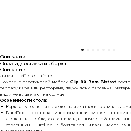
Описание
Оплата, доставка и сборка
Описание
Дизайн: Raffaello Galiotto.
Комплект пластиковой мебели
Clip 80 Bora Bistrot
состои
террасу кафе или ресторана, лаунж зону бассейна. Матер
вид и не выцветают на солнце.
Особенности стола:
Каркас выполнен из стеклопластика (полипропилен, арм
DurelTop – это новая инновационная система в произв
Столешницы обладают антивандальными свойствами, выпо
столешницы DurelTop не боятся воды и палящих солнечных