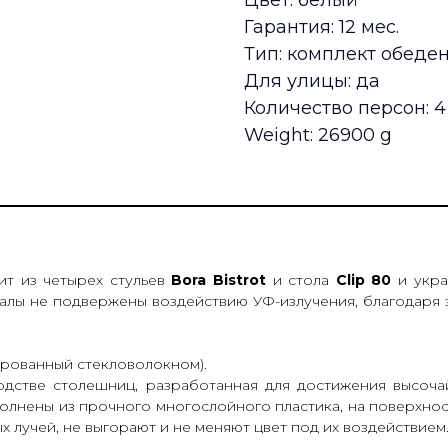
Цвет: белый
Гарантия: 12 мес.
Тип: комплект обеде
Для улицы: да
Количество персон: 4
Weight: 26900 g
т из четырех стульев
Bora Bistrot
и стола
Clip 80
и укра
иалы не подвержены воздействию УФ-излучения, благодаря 
ированный стекловолокном).
одстве столешниц, разработанная для достижения высочай
лнены из прочного многослойного пластика, на поверхност
 лучей, не выгорают и не меняют цвет под их воздействием