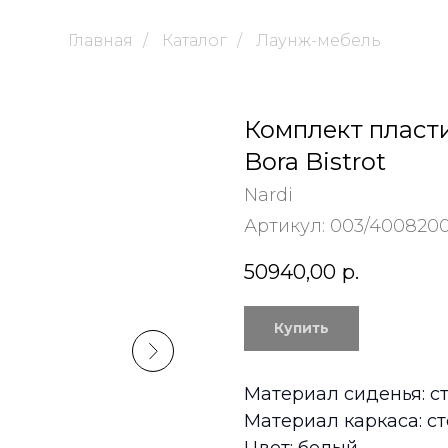
Главная
/
Каталог
/
Лаунж-мебель
Комплект пласти
Bora Bistrot
Nardi
Артикул:
003/400820
50940,00
р.
Купить
Материал сиденья: с
Материал каркаса: с