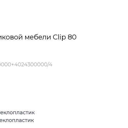
ковой мебели Clip 80
0000+4024300000/4
теклопластик
теклопластик