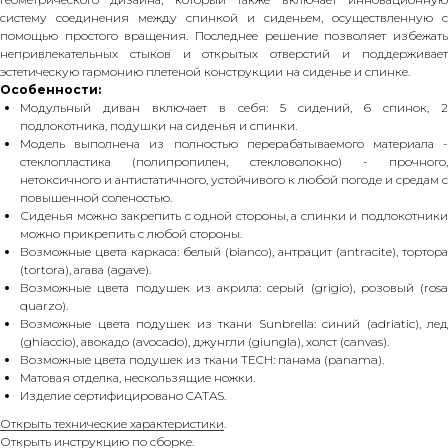
систему соединения между спинкой и сиденьем, осуществленную с
помощью простого вращения. Последнее решение позволяет избежать
непривлекательных стыков и открытых отверстий и поддерживает
эстетическую гармонию плетеной конструкции на сиденье и спинке.
Особенности:
Модульный диван включает в себя: 5 сидений, 6 спинок, 2
подлокотника, подушки на сиденья и спинки.
Модель выполнена из полностью перерабатываемого материала -
стеклопластика (полипропилен, стекловолокно) - прочного,
нетоксичного и антистатичного, устойчивого к любой погоде и средам с
повышенной соленостью.
Сиденья можно закрепить с одной стороны, а спинки и подлокотники
можно прикрепить с любой стороны.
Возможные цвета каркаса: белый (bianco), антрацит (antracite), тортора
(tortora), агава (agave).
Возможные цвета подушек из акрила: серый (grigio), розовый (rosa
quarzo).
Возможные цвета подушек из ткани Sunbrella: синий (adriatic), лед
(ghiaccio), авокадо (avocado), джунгли (giungla), холст (canvas).
Возможные цвета подушек из ткани TECH: панама (panama).
Матовая отделка, нескользящие ножки.
Изделие сертифицировано CATAS.
Открыть технические характеристики
.
Открыть инструкцию по сборке
.