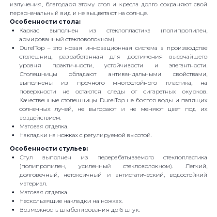
излучения, благодаря этому стол и кресла долго сохраняют свой
первоначальный вид и не выцветают на солнце.
Особенности стола:
Каркас выполнен из стеклопластика (полипропилен,
армированный стекловолокном).
DurelTop – это новая инновационная система в производстве
столешниц, разработанная для достижения высочайшего
уровня практичности, устойчивости и элегантности.
Столешницы обладают антивандальными свойствами,
выполнены из прочного многослойного пластика, на
поверхности не остаются следы от сигаретных окурков.
Качественные столешницы DurelTop не боятся воды и палящих
солнечных лучей, не выгорают и не меняют цвет под их
воздействием.
Матовая отделка.
Накладки на ножках с регулируемой высотой.
Особенности стульев:
Стул выполнен из перерабатываемого стеклопластика
(полипропилен, усиленный стекловолокном). Легкий,
долговечный, нетоксичный и антистатический, водостойкий
материал.
Матовая отделка.
Нескользящие накладки на ножках.
Возможность штабелирования до 6 штук.