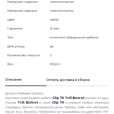
Материал сиденья
стеклопластик
Материал каркаса
стеклопластик
Цвет
табак
Гарантия
12 мес.
Тип
комплект обеденной мебели
Для улицы
да
Количество персон
2
Вес
19320 г
Описание
Оплата, доставка и сборка
Дизайн: Raffaello Galiotto.
Комплект пластиковой мебели
Clip 70 Trill Bistrot
состоит из двух
стульев
Trill Bistrot
и стола
Clip 70
и украсит любую открытую
площадку: балкон загородного дома, террасу кафе или ресторана,
лаунж зону бассейна. Материалы не подвержены воздействию УФ-