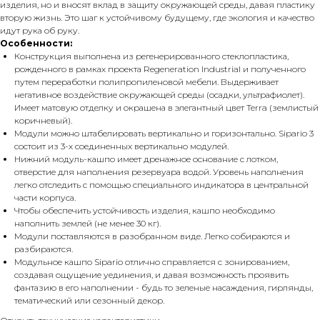
изделия, но и вносят вклад в защиту окружающей среды, давая пластику
вторую жизнь. Это шаг к устойчивому будущему, где экология и качество
идут рука об руку.
Особенности:
Конструкция выполнена из регенерированного стеклопластика,
рожденного в рамках проекта Regeneration Industrial и полученного
путем переработки полипропиленовой мебели. Выдерживает
негативное воздействие окружающей среды (осадки, ультрафиолет).
Имеет матовую отделку и окрашена в элегантный цвет Terra (землистый
коричневый).
Модули можно штабелировать вертикально и горизонтально. Sipario 3
состоит из 3-х соединенных вертикально модулей.
Нижний модуль-кашпо имеет дренажное основание с лотком,
отверстие для наполнения резервуара водой. Уровень наполнения
легко отследить с помощью специального индикатора в центральной
части корпуса.
Чтобы обеспечить устойчивость изделия, кашпо необходимо
наполнить землей (не менее 30 кг).
Модули поставляются в разобранном виде. Легко собираются и
разбираются.
Модульное кашпо Sipario отлично справляется с зонированием,
создавая ощущение уединения, и давая возможность проявить
фантазию в его наполнении - будь то зеленые насаждения, гирлянды,
тематический или сезонный декор.