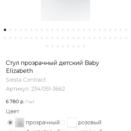
Стул прозрачный детский Baby
Elizabeth
Siesta Contract
Артикул:
234/051-3662
6 780
р.
/
1 шт
Цвет
прозрачный
розовый