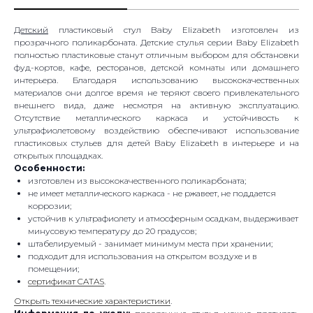
Детский
пластиковый стул Baby Elizabeth изготовлен из
прозрачного поликарбоната. Детские стулья серии Baby Elizabeth
полностью пластиковые станут отличным выбором для обстановки
фуд-кортов, кафе, ресторанов, детской комнаты или домашнего
интерьера. Благодаря использованию высококачественных
материалов они долгое время не теряют своего привлекательного
внешнего вида, даже несмотря на активную эксплуатацию.
Отсутствие металлического каркаса и устойчивость к
ультрафиолетовому воздействию обеспечивают использование
пластиковых стульев для детей Baby Elizabeth в интерьере и на
открытых площадках.
Особенности:
изготовлен из высококачественного поликарбоната;
не имеет металлического каркаса - не ржавеет, не поддается
коррозии;
устойчив к ультрафиолету и атмосферным осадкам, выдерживает
минусовую температуру до 20 градусов;
штабелируемый - занимает минимум места при хранении;
подходит для использования на открытом воздухе и в
помещении;
сертификат CATAS
.
Открыть технические характеристики
.