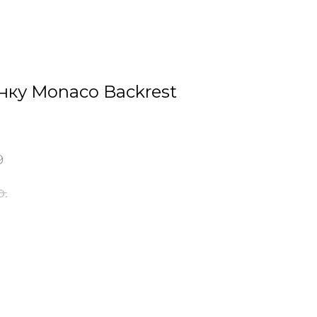
нку Monaco Backrest
9
р.