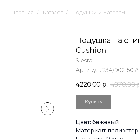
Главная
/
Каталог
/
Подушки и матрасы
Подушка на спи
Cushion
Siesta
Артикул:
234/902-507
4220,00
р.
4970,00
Купить
Цвет: бежевый
Материал: полиэстер