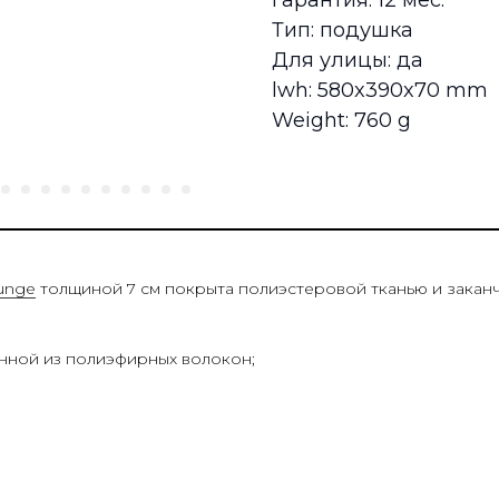
Гарантия: 12 мес.
Тип: подушка
Для улицы: да
lwh: 580x390x70 mm
Weight: 760 g
unge
толщиной 7 см покрыта полиэстеровой тканью и закан
енной из полиэфирных волокон;