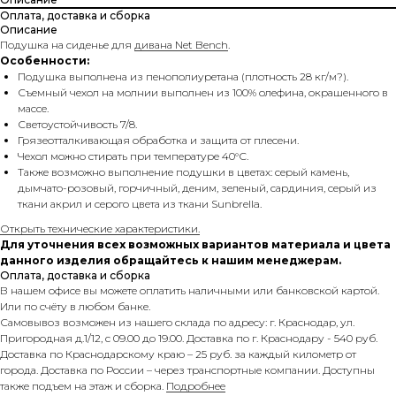
Оплата, доставка и сборка
Описание
Подушка на сиденье для
дивана Net Bench
.
Особенности:
Подушка выполнена из пенополиуретана (плотность 28 кг/м?).
Съемный чехол на молнии выполнен из 100% олефина, окрашенного в
массе.
Светоустойчивость 7/8.
Грязеотталкивающая обработка и защита от плесени.
Чехол можно стирать при температуре 40°С.
Также возможно выполнение подушки в цветах: серый камень,
дымчато-розовый, горчичный, деним, зеленый, сардиния, серый из
ткани акрил и серого цвета из ткани Sunbrella.
Открыть технические характеристики.
Для уточнения всех возможных вариантов материала и цвета
данного изделия обращайтесь к нашим менеджерам.
Оплата, доставка и сборка
В нашем офисе вы можете оплатить наличными или банковской картой.
Или по счёту в любом банке.
Самовывоз возможен из нашего склада по адресу: г. Краснодар, ул.
Пригородная д.1/12, с 09.00 до 19.00. Доставка по г. Краснодару - 540 руб.
Доставка по Краснодарскому краю – 25 руб. за каждый километр от
города. Доставка по России – через транспортные компании. Доступны
также подъем на этаж и сборка.
Подробнее