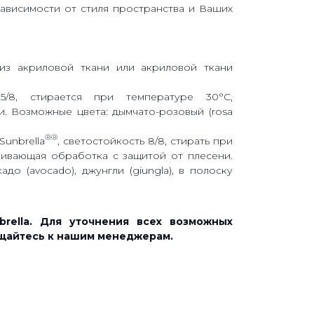
ависимости от стиля пространства и Ваших
из акриловой ткани или акриловой ткани
5/8, стирается при температуре 30°C,
. Возможные цвета: дымчато-розовый (rosa
®
®
Sunbrella
, светостойкость 8/8, стирать при
кивающая обработка с защитой от плесени.
кадо (avocado), джунгли (giungla), в полоску
rella. Для уточнения всех возможных
ащайтесь к нашим менеджерам.