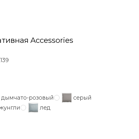
тивная Accessories
139
дымчато-розовый
серый
жунгли
лед