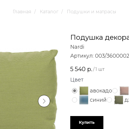
Главная
/
Каталог
/
Подушки и матрасы
Подушка декора
Nardi
Артикул:
003/3600002
5 540
р.
/
1 шт
Цвет
авокадо
синий
д
Купить