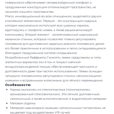
поверхности обеспечивает непревзойденный комфорт, а
продуманная конструкция оптимизирует пространство, не
занимая лишнего пространства.
Plano, инновационный во всех отношениях, выделяется двумя
ключевыми элементами. Первый - это конструкция сиденья,
которая максимально использует всю ширину каркаса,
адаптируясь к профилю ножек, а также рационализирует
компоновку. Второй элемент - запатентованный шарнирный
механизм спинки, который позволяет плавно регулировать
положение для достижения идеально ровного положения, делая
его более практичным в использовании и легко складывающимся
благодаря продуманной системе складывания.
Разработанный Раффаэлло Галиотто, лежак представлен в пяти
элегантных вариантах тон в тон и покрыт съёмной
воздухопроницаемой тканью, обеспечивающей прочность и
долговечность даже при частом использовании. Лежак оснащен
четырьмя положениями регулировки спинки, нескользящими
ножками и встроенными колесиками для лёгкого перемещения.
Особенности:
Каркас выполнен из стеклопластика (полипропилен,
армированный стекловолокном). Это легкий, долговечный,
нетоксичный, а также антистатический и водостойкий материал.
Матовая отделка.
Материал равномерно окрашен нетоксичными пигментами, не
выцветает под воздействием УФ-лучей.