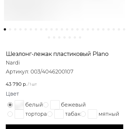
Шезлонг-лежак пластиковый Plano
Nardi
Артикул:
003/4046200107
43 790
р.
/
1 шт
Цвет
белый
бежевый
тортора
табак
мятный