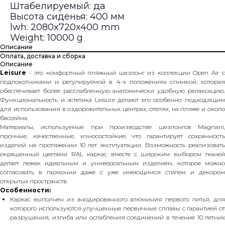
Штабелируемый: да
Высота сиденья: 400 мм
lwh: 2080x720x400 mm
Weight: 10000 g
Описание
Оплата, доставка и сборка
Описание
Leisure
- это комфортный пляжный шезлонг из коллекции Open Air с
подлокотниками и регулируемой в 4-х положениях спинкой, которая
обеспечивает более расслабленную анатомически удобную релаксацию.
Функциональность и эстетика Leisure делают его особенно подходящим
для использования в оздоровительных центрах, отелях, на пляже и около
бассейна.
Материалы, используемые при производстве шезлонгов Magnani,
прочные, качественные, износостойкие, что гарантирует сохранность
изделий на протяжении 10 лет эксплуатации. Возможность реализовать
окрашенный цветами RAL каркас вместе с широким выбором тканей
делает лежак идеальным и универсальным изделием, которое можно
согласовать в гармонии даже с уже имеющимся стилем и декором
открытых пространств.
Особенности:
Каркас выполнен из анодированного алюминия первого литья, для
которого используются улучшенные первичные сплавы с гарантией от
разрушения, изгиба или ослабления соединений в течение 10 летних