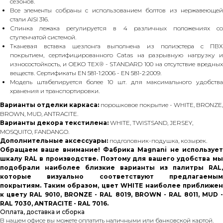
сезонов.
Все элементы собраны с использованием болтов из нержавеющей
стали AISI 316.
Спинка лежака регулируется в 4 различных положениях со
ступенчатой системой.
Тканевая вставка шезлонга выполнена из полиэстера с ПВХ
покрытием, сертифицированного Catas на разрывную нагрузку и
износостойкость, и OEKO TEX® - STANDARD 100 на отсутствие вредных
веществ. Сертификаты EN 581-1:2006 - EN 581-2:2009.
Модель штабелируется более 10 шт. для максимального удобства
хранения и транспортировки.
Варианты отделки каркаса:
порошковое покрытие - WHITE, BRONZE,
BROWN, MUD, ANTRACITE.
Варианты декора текстилена:
WHITE, TWISTSAND, JERSEY,
MOSQUITO, FANDANGO.
Дополнительные аксессуары:
подголовник-подушка, козырек.
Обращаем ваше внимание! Фабрика Magnani не использует
шкалу RAL в производстве. Поэтому для вашего удобства мы
подобрали наиболее близкие варианты из палитры RAL,
которые визуально соответствуют предлагаемым
покрытиям. Таким образом, цвет WHITE наиболее приближен
к цвету RAL 9010, BRONZE - RAL 8019, BROWN - RAL 8011, MUD -
RAL 7030, ANTRACITE - RAL 7016.
Оплата, доставка и сборка
В нашем офисе вы можете оплатить наличными или банковской картой.