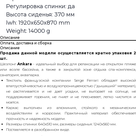
Регулировка спинки: да
Высота сиденья: 370 мм
lwh: 1920x650x870 mm
Weight: 14000 g
Описание
Оплата, доставка и сборка
Описание
Продажа данной модели осуществляется кратно упаковке 2
шт.
Шезлонг
Ankara
- идеальный выбор для релаксации на открытом пляж
или возле бассейна, а также в закрытой зоне отдыха спа-комплекса,
санатория, аквапарка.
Текстиль французской компании Serge Ferrari обладает высокой
влагоустойчивостью и воздухопроницаемостью ("дышаший" материал),
не растягивается и не дает усадки, не выгорает на солнце, не
поддерживает горения, не гниет и не плесневеет, легко чистится и
моется.
Каркас выполнен из алюминия, стойкого к механическим
воздействиям и коррозии. Практичный материал обеспечивает
прочность и надежность модели.
Размеры спинки: 640х510 мм, размеры сиденья: 1240х560 мм.
Поставляется в разобранном виде.