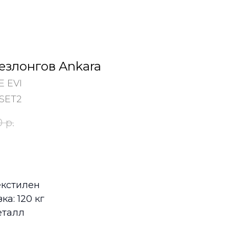
езлонгов Ankara
 EVI
SET2
0
р.
екстилен
а: 120 кг
еталл