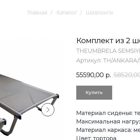
Главная
/
Каталог
/
Шезлонги
Комплект из 2 ш
THEUMBRELA SEMSIYE
Артикул:
TH/ANKARA/
55590,00
р.
58520,0
Купить
Материал сиденья: т
Максимальная нагрузк
Материал каркаса: м
Цвет: тортора