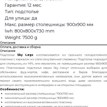
Гарантия: 12 мес.
Тип: подстолье
Для улицы: да
Макс. размер столешницы: 900х900 мм
lwh: 800x800x730 mm
Weight: 7500 g
Описание
Оплата, доставка и сборка
Описание
Подстолье
Sky Legs
изготавливается из прочного погодостойког
пластика с каркасом из стали (внутренний стержень). Подстолье подходит
для столешниц из HPL или верзалита, не превышающих размер 900х900
мм. Пластиковые подстолья серии Sky станут отличным выбором для
обстановки фуд-кортов, кафе, ресторанов и баров. Благодаря
использованию высококачественных материалов, они долгое время не
теряют своего привлекательного внешнего вида, даже несмотря на
активную эксплуатацию в интерьерах и на открытых площадках.
Особенности:
минимальный размер столешницы: 700х700 мм;
максимальный размер столешницы: 900х900 мм;
изготовлено из высококачественного пластика;
металлический каркас не ржавеет, не поддается коррозии;