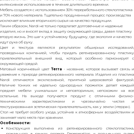
интенсивное использование в течение длительного времени.
Мебель создается с использованием 30% переработанного стеклопластика
и 70% нового материала. Тщательно продуманный процесс производства
исключает влияние вторичного сырья на качество продукции.
Таким образом, Nardi не только предлагает долговечные и надежные
изделия, но и вносят вклад в защиту окружающей среды, давая пластику
вторую жизнь. Это шаг к устойчивому будущему, где экология и качество
идут рука об руку.
Цвет и текстура являются результатом обширных исследований,
проведенных компанией, чтобы придать регенерированному пластику
привлекательный внешний вид, который особенно гармонирует с
окружающей средой.
Матовый коричневый цвет
Terra
- название, которое вызывает связь 
уважение к природе регенерированного материала. Изделия из пластика
Nardi отличаются эксклюзивной, приятной шероховатой фактурой.
Наличие тонких не идеально однородных прожилок делает каждый
предмет мебели уникальным и неповторимым, непохожим на все
остальные. На выходе получается продукт с отличными физико-
техническими характеристиками и чрезвычайно чистая и
текстурированная эстетическая привлекательность, как у земли («терра»).
Стол не требует особого ухода, устойчив к атмосферным воздействиям и
занимает мало места при хранении.
Особенности:
Конструкция выполнена из регенерированного стеклопластика,
рожденного в рамках проекта Regeneration и полученного путем