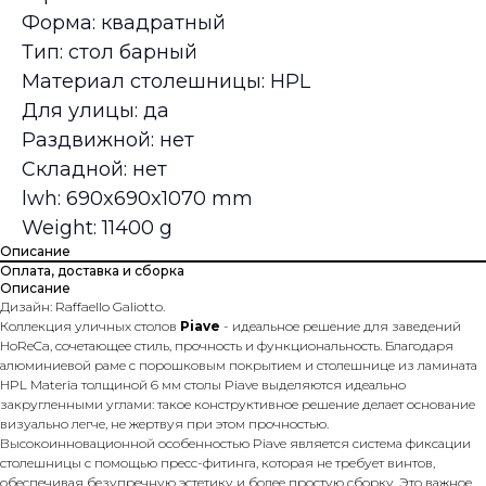
Форма: квадратный
Тип: стол барный
Материал столешницы: HPL
Для улицы: да
Раздвижной: нет
Складной: нет
lwh: 690x690x1070 mm
Weight: 11400 g
Описание
Оплата, доставка и сборка
Описание
Дизайн: Raffaello Galiotto.
Коллекция уличных столов
Piave
- идеальное решение для заведений
HoReCa, сочетающее стиль, прочность и функциональность. Благодаря
алюминиевой раме с порошковым покрытием и столешнице из ламината
HPL Materia толщиной 6 мм столы Piave выделяются идеально
закругленными углами: такое конструктивное решение делает основание
визуально легче, не жертвуя при этом прочностью.
Высокоинновационной особенностью Piave является система фиксации
столешницы с помощью пресс-фитинга, которая не требует винтов,
обеспечивая безупречную эстетику и более простую сборку. Это важное