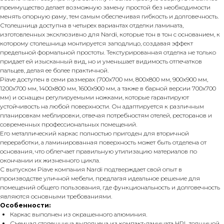
преимущество делает возможную замену простой без необходимости
менять опорную раму, тем самым обеспечивая гибкость и долговечность.
Столешница доступна в четырех вариантах отделки ламината,
изготовленных эксклюзивно для Nardi, которые тон в тон с основанием, к
которому столешница монтируется заподлицо, создавая эффект
предельной формальной простоты. Текстурированная отделка не только
придает ей изысканный вид, но и уменьшает видимость отпечатков
пальцев, делая ее более практичной.
Piave доступен в семи размерах (700х700 мм, 800х800 мм, 900х900 мм,
1200х700 мм, 1400х800 мм, 1600х900 мм, а также в барной версии 700х700
мм) и оснащен регулируемыми ножками, которые гарантируют
устойчивость на любой поверхности. Он адаптируется к различным
планировкам меблировки, отвечая потребностям отелей, ресторанов и
современных профессиональных помещений.
Его металлический каркас полностью пригоден для вторичной
переработки, а ламинированная поверхность может быть отделена от
основания, что облегчает правильную утилизацию материалов по
окончании их жизненного цикла.
С выпуском Piave компания Nardi подтверждает свой опыт в
производстве уличной мебели, предлагая идеальное решение для
помещений общего пользования, где функциональность и долговечность
являются основными требованиями.
Особенности:
Каркас выполнен из окрашенного алюминия.
Съемная столешница выполнена из компакт-ламината HPL толщиной