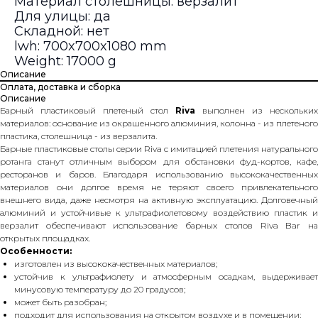
Материал столешницы: верзалит
Для улицы: да
Складной: нет
lwh: 700x700x1080 mm
Weight: 17000 g
Описание
Оплата, доставка и сборка
Описание
Барный пластиковый плетеный стол
Riva
выполнен из нескольких
материалов: основание из окрашенного алюминия, колонна - из плетеного
пластика, столешница - из верзалита.
Барные пластиковые столы серии Riva с имитацией плетения натурального
ротанга станут отличным выбором для обстановки фуд-кортов, кафе,
ресторанов и баров. Благодаря использованию высококачественных
материалов они долгое время не теряют своего привлекательного
внешнего вида, даже несмотря на активную эксплуатацию. Долговечный
алюминий и устойчивые к ультрафиолетовому воздействию пластик и
верзалит обеспечивают использование барных столов Riva Bar на
открытых площадках.
Особенности:
изготовлен из высококачественных материалов;
устойчив к ультрафиолету и атмосферным осадкам, выдерживает
минусовую температуру до 20 градусов;
может быть разобран;
подходит для использования на открытом воздухе и в помещении;