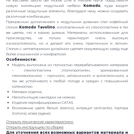
На выставке Salone del Mobile 2018 в Милане Nardi представили
новую коллекцию модульной мебели
Komodo
, куда входят
различные модульные элементы, благодаря чему можно создавать
различные комбинации.
Прекрасным дополнением к модульным диванам стал кофейный
столик
Komodo Tavolino
, изготовленный из стеклопластика в тех
же цветах, что и каркас дивана. Материалы, использованные для
производства, не только гарантирует очень высокую
износостойкость, но и делают его очень практичным и легким.
Столик с неповторимым дизайном сделает окружающую среду еще
более изысканной и комфортной.
Особенности:
Модель выполнена из полностью перерабатываемого материала
– стеклопластика (полипропилен, армированный
стекловолокном) – прочного, нетоксичного и антистатичного, а
так же устойчивого к любой погоде и средам с повышенной
соленостью.
Матовая отделка,
Нескользящие накладки на ножках.
Изделие сертифицировано CATAS.
Возможные цвета: белый (bianco), антрацит (antracite), тортора
(tortora), агава (agave).
Открыть технические характеристики.
Открыть инструкцию по сборке
.
Для уточнения всех возможных вариантов материала и