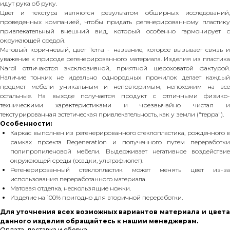
идут рука об руку.
Цвет и текстура являются результатом обширных исследований,
проведенных компанией, чтобы придать регенерированному пластику
привлекательный внешний вид, который особенно гармонирует с
окружающей средой.
Матовый коричневый, цвет Terra - название, которое вызывает связь и
уважение к природе регенерированного материала. Изделия из пластика
Nardi отличаются эксклюзивной, приятной шероховатой фактурой.
Наличие тонких не идеально однородных прожилок делает каждый
предмет мебели уникальным и неповторимым, непохожим на все
остальные. На выходе получается продукт с отличными физико-
техническими характеристиками и чрезвычайно чистая и
текстурированная эстетическая привлекательность, как у земли ("терра").
Особенности:
Каркас выполнен из регенерированного стеклопластика, рожденного в
рамках проекта Regeneration и полученного путем переработки
полипропиленовой мебели. Выдерживает негативное воздействие
окружающей среды (осадки, ультрафиолет).
Регенерированный стеклопластик может менять цвет из-за
использования переработанного материала.
Матовая отделка, нескользящие ножки.
Изделие на 100% пригодно для вторичной переработки.
Для уточнения всех возможных вариантов материала и цвета
данного изделия обращайтесь к нашим менеджерам.
Оплата, доставка и сборка