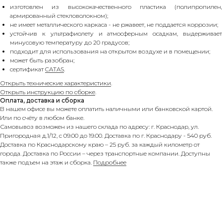
изготовлен из высококачественного пластика (полипропилен,
армированный стекловолокном);
не имеет металлического каркаса - не ржавеет, не поддается коррозии;
устойчив к ультрафиолету и атмосферным осадкам, выдерживает
минусовую температуру до 20 градусов;
подходит для использования на открытом воздухе и в помещении;
может быть разобран;
сертификат
CATAS
.
Открыть технические характеристики
.
Открыть инструкцию по сборке
.
Оплата, доставка и сборка
В нашем офисе вы можете оплатить наличными или банковской картой.
Или по счёту в любом банке.
Самовывоз возможен из нашего склада по адресу: г. Краснодар, ул.
Пригородная д.1/12, с 09.00 до 19.00. Доставка по г. Краснодару - 540 руб.
Доставка по Краснодарскому краю – 25 руб. за каждый километр от
города. Доставка по России – через транспортные компании. Доступны
также подъем на этаж и сборка.
Подробнее