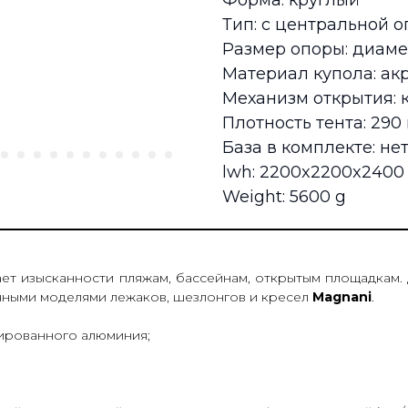
Форма: круглый
Тип: с центральной 
Размер опоры: диаме
Материал купола: ак
Механизм открытия: 
Плотность тента: 290 
База в комплекте: не
lwh: 2200x2200x240
Weight: 5600 g
ает изысканности пляжам, бассейнам, открытым площадкам.
ичными моделями лежаков, шезлонгов и кресел
Magnani
.
дированного алюминия;