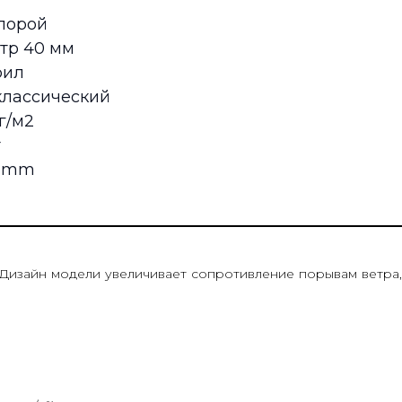
опорой
тр 40 мм
рил
классический
г/м2
т
0 mm
 Дизайн модели увеличивает сопротивление порывам ветра