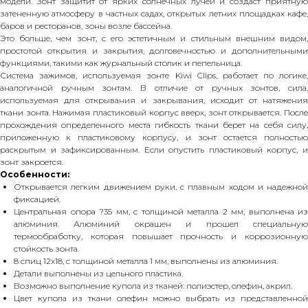
модели. Зонт защитит от ярких солнечных лучей и создаст приятную
затененную атмосферу в частных садах, открытых летних площадках кафе,
баров и ресторанов, зоны возле бассейна.
Это больше, чем зонт, с его эстетичным и стильным внешним видом,
простотой открытия и закрытия, долговечностью и дополнительными
функциями, такими как журнальный столик и пепельница.
Система зажимов, используемая зонте Kiwi Clips, работает по логике,
аналогичной ручным зонтам. В отличие от ручных зонтов, сила,
используемая для открывания и закрывания, исходит от натяжения
ткани зонта. Нажимая пластиковый корпус вверх, зонт открывается. После
прохождения определенного места гибкость ткани берет на себя силу,
приложенную к пластиковому корпусу, и зонт остается полностью
раскрытым и зафиксированным. Если опустить пластиковый корпус, и
зонт закроется.
Особенности:
Открывается легким движением руки, с плавным ходом и надежной
фиксацией.
Центральная опора ?35 мм, с толщиной металла 2 мм, выполнена из
алюминия. Алюминий окрашен и прошел специальную
термообработку, которая повышает прочность и коррозионную
стойкость зонта.
8 спиц 12х18, с толщиной металла 1 мм, выполнены из алюминия.
Детали выполнены из цельного пластика.
Возможно выполнение купола из тканей: полиэстер, олефин, акрил.
Цвет купола из ткани олефин можно выбрать из представленной