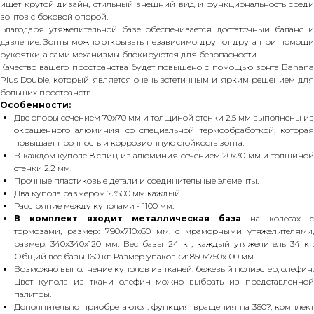
ищет крутой дизайн, стильный внешний вид и функциональность среди
зонтов с боковой опорой.
Благодаря утяжелительной базе обеспечивается достаточный баланс и
давление. Зонты можно открывать независимо друг от друга при помощи
рукоятки, а сами механизмы блокируются для безопасности.
Качество вашего пространства будет повышено с помощью зонта Banana
Plus Double, который является очень эстетичным и ярким решением для
больших пространств.
Особенности:
Две опоры сечением 70х70 мм и толщиной стенки 2.5 мм выполнены из
окрашенного алюминия со специальной термообработкой, которая
повышает прочность и коррозионную стойкость зонта.
В каждом куполе 8 спиц из алюминия сечением 20х30 мм и толщиной
стенки 2.2 мм.
Прочные пластиковые детали и соединительные элементы.
Два купола размером ?3500 мм каждый.
Расстояние между куполами - 1100 мм.
В комплект входит металлическая база
на колесах с
тормозами, размер: 790х710х60 мм, с мраморными утяжелителями,
размер: 340х340х120 мм. Вес базы 24 кг, каждый утяжелитель 34 кг.
Общий вес базы 160 кг. Размер упаковки: 850х750х100 мм.
Возможно выполнение куполов из тканей: бежевый полиэстер, олефин.
Цвет купола из ткани олефин можно выбрать из представленной
палитры.
Дополнительно приобретаются: функция вращения на 360?, комплект