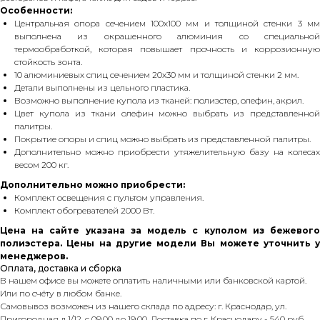
Особенности:
Центральная опора сечением 100х100 мм и толщиной стенки 3 мм
выполнена из окрашенного алюминия со специальной
термообработкой, которая повышает прочность и коррозионную
стойкость зонта.
10 алюминиевых спиц сечением 20х30 мм и толщиной стенки 2 мм.
Детали выполнены из цельного пластика.
Возможно выполнение купола из тканей: полиэстер, олефин, акрил.
Цвет купола из ткани олефин можно выбрать из представленной
палитры.
Покрытие опоры и спиц можно выбрать из представленной палитры.
Дополнительно можно приобрести утяжелительную базу на колесах
весом 200 кг.
Дополнительно можно приобрести:
Комплект освещения с пультом управления.
Комплект обогревателей 2000 Вт.
Цена на сайте указана за модель с куполом из бежевого
полиэстера. Цены на другие модели Вы можете уточнить у
менеджеров.
Оплата, доставка и сборка
В нашем офисе вы можете оплатить наличными или банковской картой.
Или по счёту в любом банке.
Самовывоз возможен из нашего склада по адресу: г. Краснодар, ул.
Пригородная д.1/12, с 09.00 до 19.00. Доставка по г. Краснодару - 540 руб.