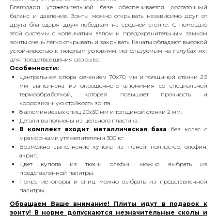
Благодаря утяжелительной базе обеспечивается достаточный
баланс и давление. Зонты можно открывать независимо друг от
друга благодаря двум лебедкам на средней стойке. С помощью
этой системы с коленчатым валом и предохранительным замком
зонты очень легко открывать и закрывать. Канаты обладают высокой
устойчивостью к тяжелым условиям, используемым на палубах яхт
для предотвращения разрыва.
Особенности:
Центральная опора сечением 70х70 мм и толщиной стенки 2.5
мм выполнена из окрашенного алюминия со специальной
термообработкой, которая повышает прочность и
коррозионную стойкость зонта.
8 алюминиевых спиц 20х30 мм и толщиной стенки 2 мм.
Детали выполнены из цельного пластика.
В комплект входит металлическая база
без колес с
мраморными утяжелителями 300 кг.
Возможно выполнение купола из тканей: полиэстер, олефин,
акрил.
Цвет купола из ткани олефин можно выбрать из
представленной палитры.
Покрытие опоры и спиц можно выбрать из представленной
палитры.
Обращаем Ваше внимание! Плиты идут в подарок к
зонту! В норме допускаются незначительные сколы и