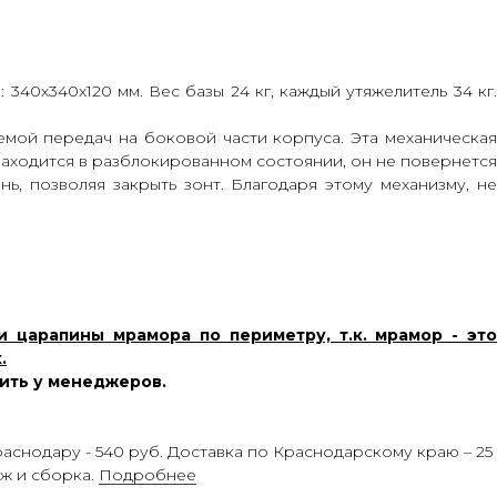
 340х340х120 мм. Вес базы 24 кг, каждый утяжелитель 34 кг
мой передач на боковой части корпуса. Эта механическая
аходится в разблокированном состоянии, он не повернется
нь, позволяя закрыть зонт. Благодаря этому механизму, не
 царапины мрамора по периметру, т.к. мрамор - это
.
нить у менеджеров.
 Краснодару - 540 руб. Доставка по Краснодарскому краю – 25
аж и сборка.
Подробнее