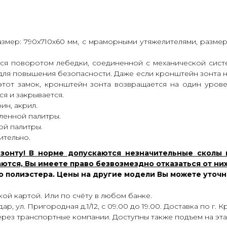
азмер: 790х710х60 мм, с мраморными утяжелителями, размер:
ся поворотом лебедки, соединенной с механической систе
для повышения безопасности. Даже если кронштейн зонта н
 этот замок, кронштейн зонта возвращается на один урове
я и закрывается.
ин, акрил.
ленной палитры.
ой палитры.
ительно.
онту! В норме допускаются незначительные сколы и
тся, Вы имеете право безвозмездно отказаться от них
го полиэстера. Цены на другие модели Вы можете уточ
ой картой. Или по счёту в любом банке.
р, ул. Пригородная д.1/12, с 09.00 до 19.00. Доставка по г.
через транспортные компании. Доступны также подъем на эт