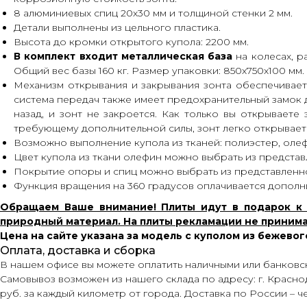
8 алюминиевых спиц 20х30 мм и толщиной стенки 2 мм.
Детали выполнены из цельного пластика.
Высота до кромки открытого купола: 2200 мм.
В комплект входит металлическая база
на колесах, р
Общий вес базы 160 кг. Размер упаковки: 850х750х100 мм.
Механизм открывания и закрывания зонта обеспечивает
система передач также имеет предохранительный замок 
назад, и зонт не закроется. Как только вы открываете
требующему дополнительной силы, зонт легко открываетс
Возможно выполнение купола из тканей: полиэстер, олеф
Цвет купола из ткани олефин можно выбрать из представ
Покрытие опоры и спиц можно выбрать из представленн
Функция вращения на 360 градусов оплачивается дополн
Обращаем Ваше внимание! Плиты идут в подарок к з
природный материал. На плиты рекламации не принимаю
Цена на сайте указана за модель с куполом из бежево
Оплата, доставка и сборка
В нашем офисе вы можете оплатить наличными или банковск
Самовывоз возможен из нашего склада по адресу: г. Краснода
руб. за каждый километр от города. Доставка по России – 