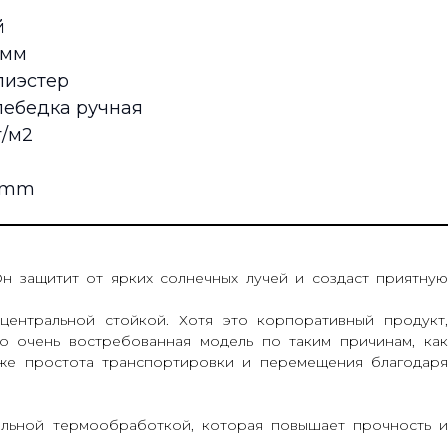
й
 мм
лиэстер
лебедка ручная
г/м2
0 mm
н защитит от ярких солнечных лучей и создаст приятну
центральной стойкой. Хотя это корпоративный продукт,
о очень востребованная модель по таким причинам, как
акже простота транспортировки и перемещения благодаря
альной термообработкой, которая повышает прочность и