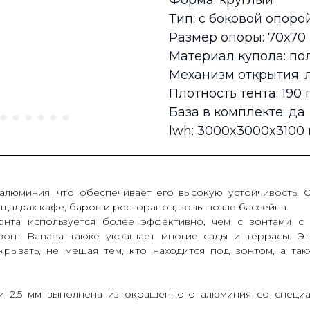
Форма: круглый
Тип: с боковой опоро
Размер опоры: 70х70
Материал купола: по
Механизм открытия: 
Плотность тента: 190 
База в комплекте: да
lwh: 3000x3000x310
люминия, что обеспечивает его высокую устойчивость. О
ощадках кафе, баров и ресторанов, зоны возле бассейна.
онта используется более эффективно, чем с зонтами с 
зонт Banana также украшает многие сады и террасы. Эт
акрывать, не мешая тем, кто находится под зонтом, а т
и 2.5 мм выполнена из окрашенного алюминия со специ