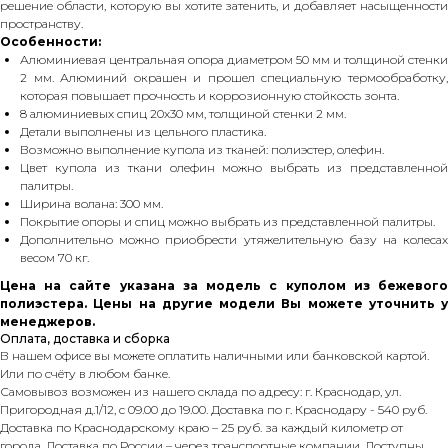
решение области, которую вы хотите затенить, и добавляет насыщенности
пространству.
Особенности:
Алюминиевая центральная опора диаметром 50 мм и толщиной стенки
2 мм. Алюминий окрашен и прошел специальную термообработку,
которая повышает прочность и коррозионную стойкость зонта.
8 алюминиевых спиц 20х30 мм, толщиной стенки 2 мм.
Детали выполнены из цельного пластика.
Возможно выполнение купола из тканей: полиэстер, олефин.
Цвет купола из ткани олефин можно выбрать из представленной
палитры.
Ширина волана: 300 мм.
Покрытие опоры и спиц можно выбрать из представленной палитры.
Дополнительно можно приобрести утяжелительную базу на колесах
весом 70 кг.
Цена на сайте указана за модель с куполом из бежевого
полиэстера. Цены на другие модели Вы можете уточнить у
менеджеров.
Оплата, доставка и сборка
В нашем офисе вы можете оплатить наличными или банковской картой.
Или по счёту в любом банке.
Самовывоз возможен из нашего склада по адресу: г. Краснодар, ул.
Пригородная д.1/12, с 09.00 до 19.00. Доставка по г. Краснодару - 540 руб.
Доставка по Краснодарскому краю – 25 руб. за каждый километр от
города. Доставка по России – через транспортные компании. Доступны