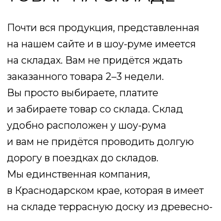
ПРЯМЫЕ ПОСТАВКИ
МЕБЕЛИ ИЗ ЕВРОПЫ
Наша компания имеет прямые контракты
с ведущими фабриками в России,
Европе, США, Китае и мы смело можем
заявить что являемся дилерами крупных
заводов и популярных производителей
мебели, поэтому вы получите лучшие
цены на продукцию, которую
мы продаём. Минимум посредников —
максимум выгоды для покупателя,
ведь мы стремимся стать лучшими
для наших клиентов — выбирая
и работая только с лучшими.