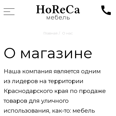
Главная
/
О нас
О магазине
Наша компания является одним
из лидеров на территории
Краснодарского края по продаже
товаров для уличного
использования, как‑то: мебель
для кафе и ресторанов, мебель
для отелей, шезлонги для пляжа
и бассейна, зонты для кафе
и пляжа, террасная доска,
ограждения для террас и балконов,