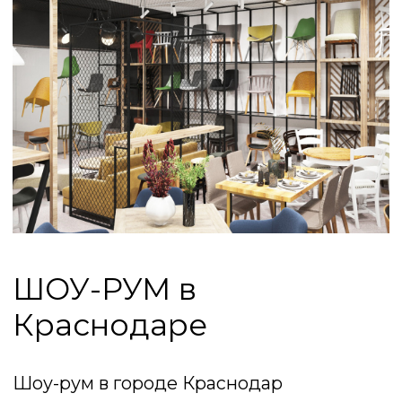
Краснодаре
Шоу-рум в городе Краснодар
ул.Пригородная 1/12 позволяет показать
товар лицом. Шоу-рум/ магазин порадует
удобным расположением и наличием
товара на складе.
В шоу-руме Вы можете посидеть на
понравившейся вам мебели, проверить
на прочность качество полипропилена и
увидеть выбранный цвет в
действительности, а не по картинкам в
интернете. А опытные консультанты
подскажут все нюансы нашей
продукции и помогут сделать
правильный выбор.