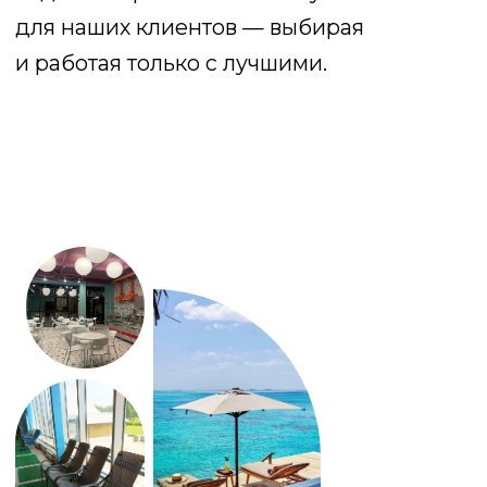
ДОСТАВКА В ЛЮБУЮ
ТОЧКУ
Если вы не хотите или не можете
заниматься самовывозом купленного
товара, просто скажите куда его к вам
привезти. Мы с удовольствием
организуем доставку в удобное для вас
время и удобное для вас место, обсудив
все необходимые моменты
транспортировки и поможем сделать
правильный выбор. Стоимость данной
услуги весьма не велика, но вам не