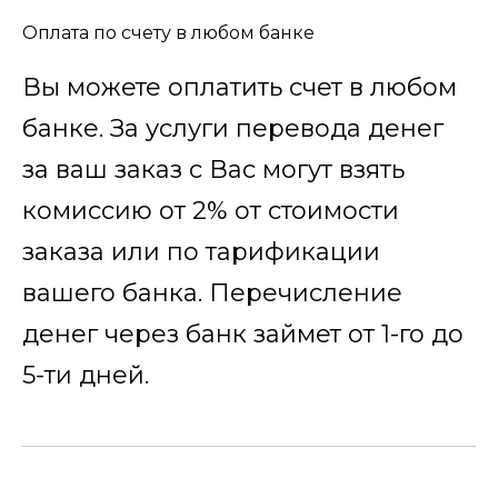
КАТАЛОГ
Оплата по счету в любом банке
ФАБРИКИ
Вы можете оплатить счет в любом
КОНТАКТЫ
банке. За услуги перевода денег
за ваш заказ с Вас могут взять
8 (800) 222-43-70
комиссию от 2% от стоимости
ПН-СБ: с 09:00 до 17:00
dizayndvor@mail.ru
заказа или по тарификации
г. Краснодар, ул. Пригородная, д. 1/12
вашего банка. Перечисление
денег через банк займет от 1-го до
Данный сайт носит исключительно
информационный характер и не является
5-ти дней.
публичной офертой.
политика конфиденциальности